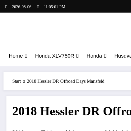
Zum
2026-08-06
11:05:01 PM
Inhalt
springen
Home
Honda XLV750R
Honda
Husqv
Start
2018 Hessler DR Offroad Days Marisfeld
2018 Hessler DR Offr