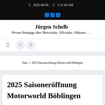
Zum
2026-08-06
3:31:04 AM
Inhalt
springen
Jürgen Schelb
Private Hompage über Motorräder, Offroader, Oldtimer…..
Start
2025 Saisoneröffnung Motorworld Böblingen
2025 Saisoneröffnung
Motorworld Böblingen