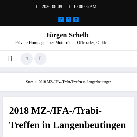
Zum
2026-08-09
10:08:06 AM
Inhalt
springen
Jürgen Schelb
Private Hompage über Motorräder, Offroader, Oldtimer…..
Start
2018 MZ-/IFA-/Trabi-Treffen in Langenbeutingen
2018 MZ-/IFA-/Trabi-
Treffen in Langenbeutingen